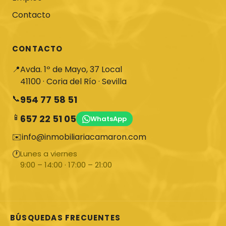
Contacto
CONTACTO
📍
Avda. 1º de Mayo, 37 Local
41100 · Coria del Río · Sevilla
📞
954 77 58 51
📱
657 22 51 05
WhatsApp
✉️
info@inmobiliariacamaron.com
🕐
Lunes a viernes
9:00 – 14:00 · 17:00 – 21:00
BÚSQUEDAS FRECUENTES