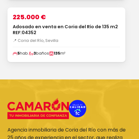
1
/33
‹
›
VENTA
225.000 €
Adosado en venta en Coria del Río de 135 m2
REF:04352
📍 Coria del Río, Sevilla
5
hab.
3
baños
135
m²
Agencia inmobiliaria de Coria del Río con más de
25 años de experiencia en el sector, que realiza