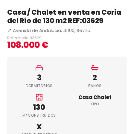
Casa / Chalet en venta en Coria
del Río de 130 m2 REF:03629
📍 Avenida de Andalucia, 41100, Sevilla
Referencia 03629
108.000 €
3
2
DORMITORIOS
BAÑOS
Casa Chalet
TIPO
130
M² CONSTRUIDOS
X