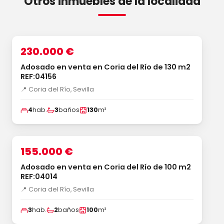
Otros inmuebles de la localidad
1
/16
‹
›
VENTA
230.000 €
Adosado en venta en Coria del Río de 130 m2
REF:04156
📍 Coria del Río, Sevilla
4
hab.
3
baños
130
m²
1
/15
‹
›
VENTA
155.000 €
Adosado en venta en Coria del Río de 100 m2
REF:04014
📍 Coria del Río, Sevilla
3
hab.
2
baños
100
m²