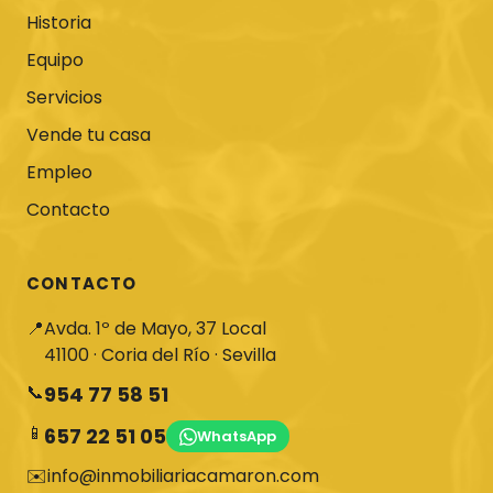
Historia
Equipo
Servicios
Vende tu casa
Empleo
Contacto
CONTACTO
📍
Avda. 1º de Mayo, 37 Local
41100 · Coria del Río · Sevilla
📞
954 77 58 51
📱
657 22 51 05
WhatsApp
✉️
info@inmobiliariacamaron.com