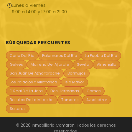
🕐
Lunes a Viernes
9:00 a 14:00 y 17:00 a 21:00
BÚSQUEDAS FRECUENTES
Coria Del Río
Palomares Del Río
La Puebla Del Río
Gelves
Mairena Del Aljarafe
Sevilla
Almensilla
San Juan De Aznalfarache
Bormujos
Los Palacios Y Villafranca
Isla Mayor
El Real De La Jara
Dos Hermanas
Camas
Bollullos De La Mitación
Tomares
Aznalcázar
Salteras
© 2026 Inmobiliaria Camarón. Todos los derechos
reservados.