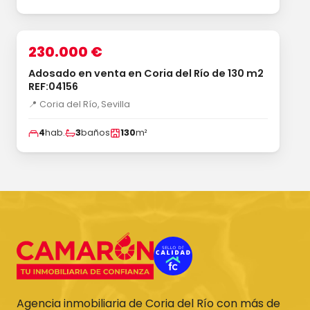
1
/16
‹
›
VENTA
230.000 €
Adosado en venta en Coria del Río de 130 m2
REF:04156
📍 Coria del Río, Sevilla
4
hab.
3
baños
130
m²
Agencia inmobiliaria de Coria del Río con más de