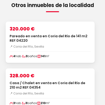
Otros inmuebles de la localidad
1
/4
‹
›
VENTA
320.000 €
Pareado en venta en Coria del Río de 141 m2
REF:04220
📍 Coria del Río, Sevilla
4
hab.
3
baños
141
m²
1
/35
‹
›
VENTA
328.000 €
Casa / Chalet en venta en Coria del Río de
210 m2 REF:04354
📍 Coria del Río, Sevilla
3
hab.
3
baños
210
m²