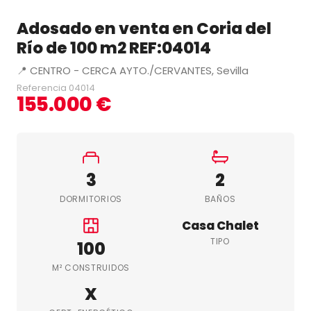
Adosado en venta en Coria del
Río de 100 m2 REF:04014
📍 CENTRO - CERCA AYTO./CERVANTES, Sevilla
Referencia 04014
155.000 €
3
2
DORMITORIOS
BAÑOS
Casa Chalet
TIPO
100
M² CONSTRUIDOS
X