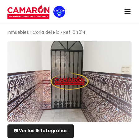
VENTA
Inmuebles
›
Coria del Río
›
Ref. 04014
📷 Ver las 15 fotografías