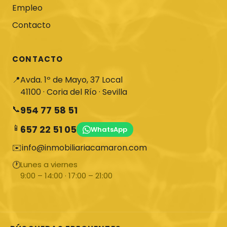
Empleo
Contacto
CONTACTO
📍
Avda. 1º de Mayo, 37 Local
41100 · Coria del Río · Sevilla
📞
954 77 58 51
📱
657 22 51 05
WhatsApp
✉️
info@inmobiliariacamaron.com
🕐
Lunes a viernes
9:00 – 14:00 · 17:00 – 21:00