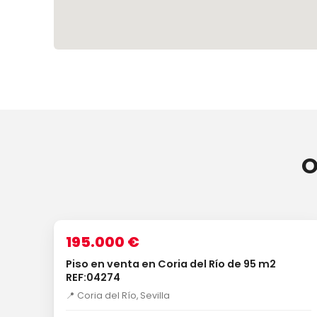
O
1
/4
VENTA
195.000 €
Piso en venta en Coria del Río de 95 m2
REF:04274
📍 Coria del Río, Sevilla