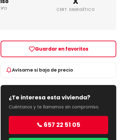
X
iso
TIPO
CERT. ENERGÉTICO
Guardar en favoritos
Avísame si baja de precio
¿Te interesa esta vivienda?
Cuéntanos y te llamamos sin compromiso.
📞 657 22 51 05