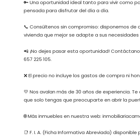
🔑 Una oportunidad ideal tanto para vivir como p
pensada para disfrutar del día a día.
📞 Consúltenos sin compromiso: disponemos de dif
vivienda que mejor se adapte a sus necesidades y
📲 ¡No dejes pasar esta oportunidad! Contáctanos
657 225 105.
❌ El precio no incluye los gastos de compra ni hon
💛 Nos avalan más de 30 años de experiencia. Te
que solo tengas que preocuparte en abrir la puer
🌐 Más inmuebles en nuestra web: inmobiliariaca
📑 F. I. A. (Ficha Informativa Abreviada) disponible