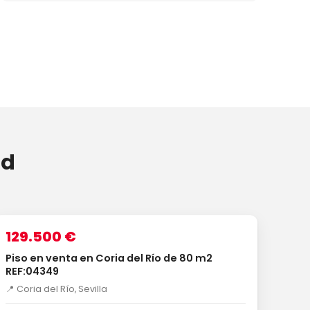
ad
1
/20
VENTA
129.500 €
Piso en venta en Coria del Río de 80 m2
REF:04349
📍 Coria del Río, Sevilla