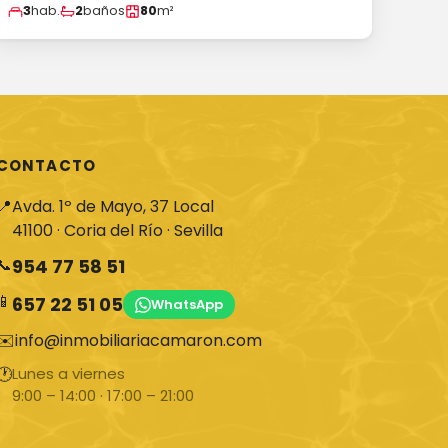
3
hab.
2
baños
80
m²
CONTACTO
📍
Avda. 1º de Mayo, 37 Local
41100 · Coria del Río · Sevilla
📞
954 77 58 51
📱
657 22 51 05
WhatsApp
✉️
info@inmobiliariacamaron.com
🕐
Lunes a viernes
9:00 – 14:00 · 17:00 – 21:00