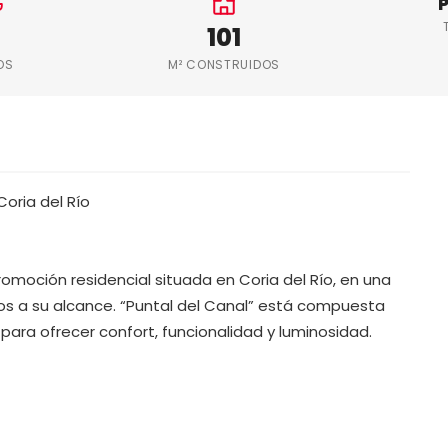
P
101
OS
M² CONSTRUIDOS
oria del Río
moción residencial situada en Coria del Río, en una
ios a su alcance. “Puntal del Canal” está compuesta
 para ofrecer confort, funcionalidad y luminosidad.