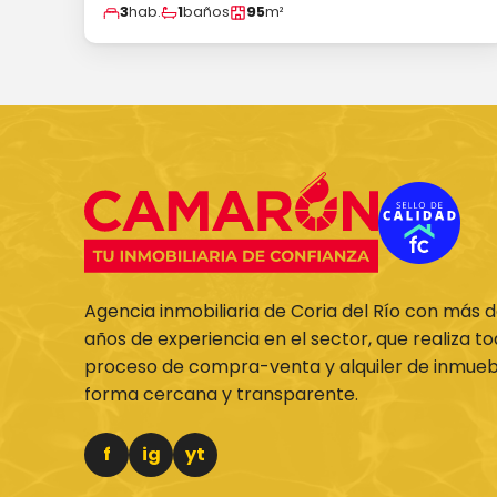
3
hab.
1
baños
95
m²
Agencia inmobiliaria de Coria del Río con más 
años de experiencia en el sector, que realiza to
proceso de compra-venta y alquiler de inmueb
forma cercana y transparente.
f
ig
yt