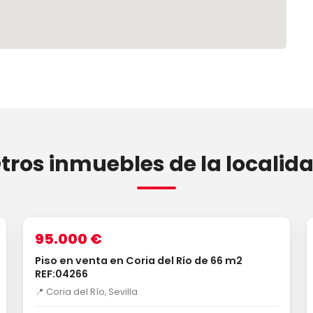
tros inmuebles de la localid
1
/14
VENTA
95.000 €
Piso en venta en Coria del Río de 66 m2
REF:04266
📍 Coria del Río, Sevilla