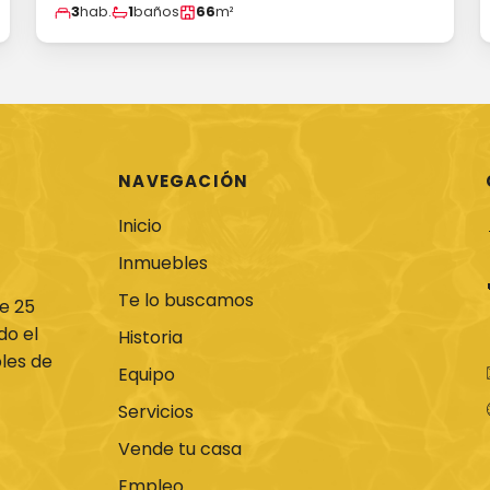
3
hab.
1
baños
66
m²
NAVEGACIÓN
Inicio
Inmuebles
Te lo buscamos
de 25
do el
Historia
les de
Equipo
Servicios
Vende tu casa
Empleo