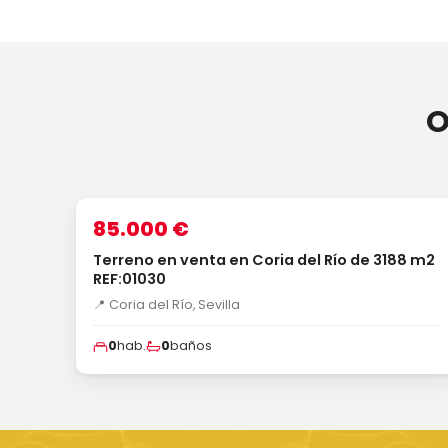
O
1
/3
VENTA
85.000 €
Terreno en venta en Coria del Río de 3188 m2
REF:01030
📍 Coria del Río, Sevilla
0
hab.
0
baños