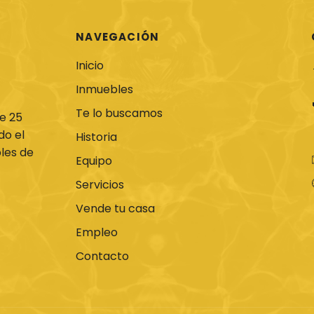
NAVEGACIÓN
Inicio
Inmuebles
Te lo buscamos
de 25
do el
Historia
les de
Equipo
Servicios
Vende tu casa
Empleo
Contacto