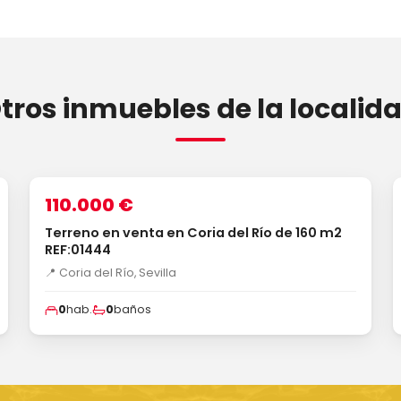
tros inmuebles de la localid
1
/3
VENTA
110.000 €
Terreno en venta en Coria del Río de 160 m2
REF:01444
📍 Coria del Río, Sevilla
0
hab.
0
baños