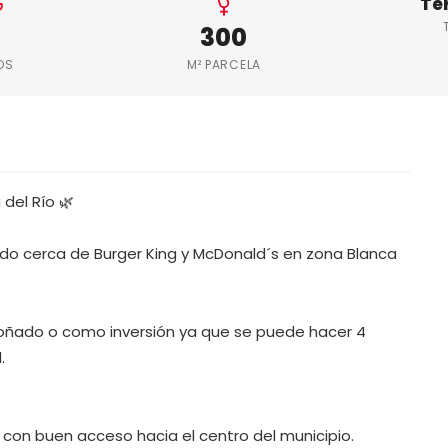
Te
300
OS
M² PARCELA
del Río 🌿
do cerca de Burger King y McDonald´s en zona Blanca
 soñado o como inversión ya que se puede hacer 4
.
y con buen acceso hacia el centro del municipio.