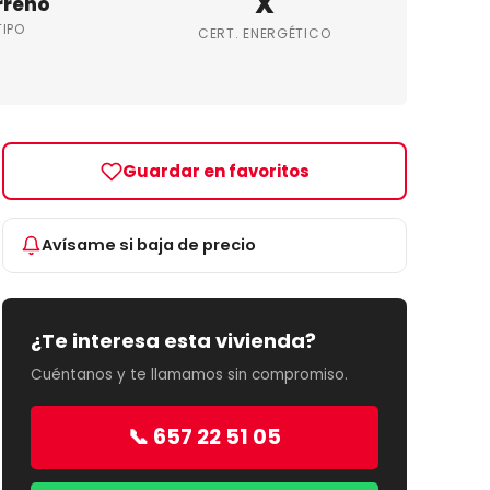
X
rreno
TIPO
CERT. ENERGÉTICO
Guardar en favoritos
Avísame si baja de precio
¿Te interesa esta vivienda?
Cuéntanos y te llamamos sin compromiso.
📞 657 22 51 05