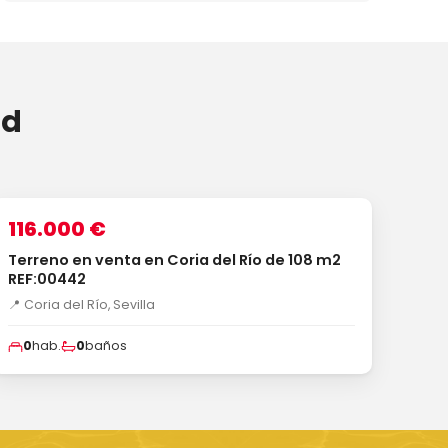
ad
1
/3
VENTA
116.000 €
Terreno en venta en Coria del Río de 108 m2
REF:00442
📍 Coria del Río, Sevilla
0
hab.
0
baños