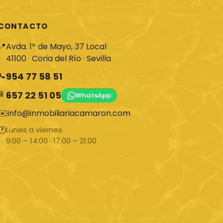
CONTACTO
📍
Avda. 1º de Mayo, 37 Local
41100 · Coria del Río · Sevilla
📞
954 77 58 51
📱
657 22 51 05
WhatsApp
✉️
info@inmobiliariacamaron.com
🕐
Lunes a viernes
9:00 – 14:00 · 17:00 – 21:00