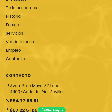
Te lo buscamos
Historia
Equipo
Servicios
Vende tu casa
Empleo
Contacto
CONTACTO
📍
Avda. 1º de Mayo, 37 Local
41100 · Coria del Río · Sevilla
📞
954 77 58 51
📱
657 22 51 05
WhatsApp