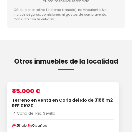
cuota mensual estimada
Cálculo orientativo (sistema francés), no vinculante. No
incluye seguros, comisiones ni gastos de compraventa.
Consulta con tu entidad.
Otros inmuebles de la localidad
1
/3
‹
›
VENTA
85.000 €
Terreno en venta en Coria del Río de 3188 m2
REF:01030
📍 Coria del Río, Sevilla
0
hab.
0
baños