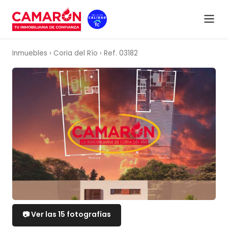
VENTA
Inmuebles
›
Coria del Río
›
Ref. 03182
📷 Ver las 15 fotografías