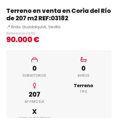
Terreno en venta en Coria del Río
de 207 m2 REF:03182
📍 Brda. Guadalquivir, Sevilla
Referencia 03182
90.000 €
0
0
DORMITORIOS
BAÑOS
Terreno
TIPO
207
M² PARCELA
X