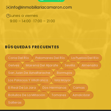
✉️
info@inmobiliariacamaron.com
🕐
Lunes a viernes
9:00 – 14:00 · 17:00 – 21:00
BÚSQUEDAS FRECUENTES
Coria Del Río
Palomares Del Río
La Puebla Del Río
Gelves
Mairena Del Aljarafe
Sevilla
Almensilla
San Juan De Aznalfarache
Bormujos
Los Palacios Y Villafranca
Isla Mayor
El Real De La Jara
Dos Hermanas
Camas
Bollullos De La Mitación
Tomares
Aznalcázar
Salteras