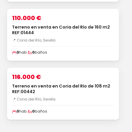
1
/3
‹
›
VENTA
110.000 €
Terreno en venta en Coria del Río de 160 m2
REF:01444
📍 Coria del Río, Sevilla
0
hab.
0
baños
1
/3
‹
›
VENTA
116.000 €
Terreno en venta en Coria del Río de 108 m2
REF:00442
📍 Coria del Río, Sevilla
0
hab.
0
baños